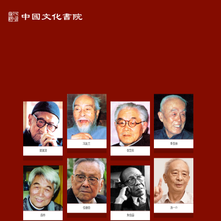
冯友兰
季羡林
梁漱溟
张岱年
任继愈
汤一介
庞朴
朱伯崑